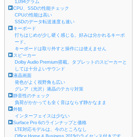
1,094グラム
CPU、SSDの性能チェック
CPUの性能は高い
SSDのデータ転送速度も速い
キーボード
打ちはじめが少し硬く感じる。好みは分かれるキーボ
ード。
キーボードは取り外すと操作には使えません
スピーカー
Dolby Audio Premium搭載。タブレットのスピーカーと
しては十分よいサウンド
液晶画面
発色がよく視野角も広い
グレア（光沢）液晶のテカり対策
静音性のチェック
負荷がかかっても全く音はならず静かなまま
外観
インターフェイスは少ない
Surface Pro 6のラインナップと価格
LTE対応モデルは、今のところなし
Office Home & Business 2019のライセンス付きです