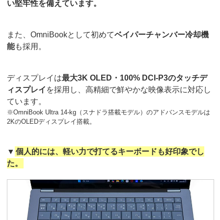
い堅牢性を備えています。
また、OmniBookとして初めて
ベイパーチャンバー冷却機
能
も採用。
ディスプレイは
最大3K OLED・100% DCI-P3のタッチデ
ィスプレイ
を採用し、高精細で鮮やかな映像表示に対応し
ています。
※OmniBook Ultra 14-kg（スナドラ搭載モデル）のアドバンスモデルは
2KのOLEDディスプレイ搭載。
▼
個人的には、軽い力で打てるキーボードも好印象でし
た。