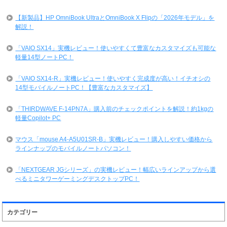
【新製品】HP OmniBook UltraとOmniBook X Flipの「2026年モデル」を
解説！
「VAIO SX14」実機レビュー！使いやすくて豊富なカスタマイズも可能な
軽量14型ノートPC！
「VAIO SX14-R」実機レビュー！使いやすく完成度が高い！イチオシの
14型モバイルノートPC！【豊富なカスタマイズ】
「THIRDWAVE F-14PN7A」購入前のチェックポイントを解説！約1kgの
軽量Copilot+ PC
マウス「mouse A4-A5U01SR-B」実機レビュー！購入しやすい価格から
ラインナップのモバイルノートパソコン！
「NEXTGEAR JGシリーズ」の実機レビュー！幅広いラインアップから選
べるミニタワーゲーミングデスクトップPC！
カテゴリー