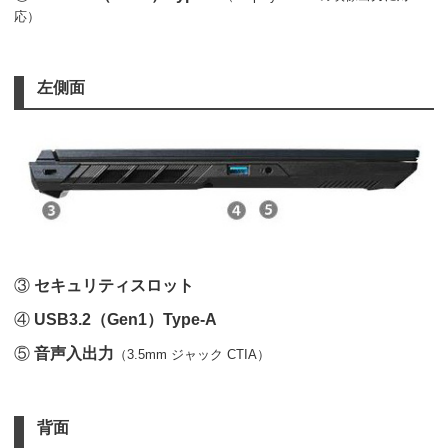
応）
左側面
③
セキュリティスロット
④
USB3.2（Gen1）Type-A
⑤
音声入出力
（3.5mm ジャック CTIA）
背面