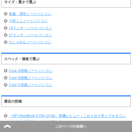
サイズ・重さで選ぶ
軽量・薄型ノートパソコン
小型ミニノートパソコン
14インチ・ノートパソコン
17インチ・ノートパソコン
おしゃれなノートパソコン
スペック・価格で選ぶ
Core i3搭載ノートパソコン
Core i5搭載ノートパソコン
Core i7搭載ノートパソコン
最近の投稿
「HP OmniBook X Flip 14-kb」実機レビュー！これ１台で色々できるワン
ランク上の2in1ノートパソコン！
このページの先頭へ