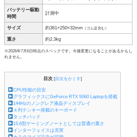
バッテリー駆動
計測中
時間
サイズ
約361×250×32mm
（ゴム足含む）
重さ
約2.3kg
※2026年7月6日時点のスペックです。今後変更になることがあるかもし
れません。
目次
[
目次をかくす
]
CPU性能の目安
グラフィックスにGeForce RTX 5060 Laptopを搭載
144Hzのノングレア液晶ディスプレイ
４列テンキー搭載のキーボード
タッチパッド
15.6型ゲーミングノートとしては普通の重さ
インターフェイスは充実
カスタマイズ注文が可能