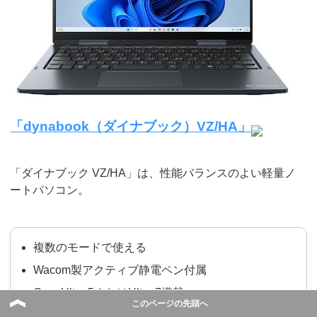
「dynabook（ダイナブック）VZ/HA」
「ダイナブック VZ/HA」は、性能バランスのよい軽量ノ
ートパソコン。
複数のモードで使える
Wacom製アクティブ静電ペン付属
Core Ultra 5またはUltra 7搭載
このページの先頭へ