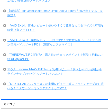
1.4kgの軽量16型ノートパソコン
【新製品】HP OmniBook UltraとOmniBook X Flipの「2026年モデル」を
解説！
「VAIO SX14」実機レビュー！使いやすくて豊富なカスタマイズも可能な
軽量14型ノートPC！
「VAIO SX14-R」実機レビュー！使いやすく完成度が高い！イチオシの
14型モバイルノートPC！【豊富なカスタマイズ】
「THIRDWAVE F-14PN7A」購入前のチェックポイントを解説！約1kgの
軽量Copilot+ PC
マウス「mouse A4-A5U01SR-B」実機レビュー！購入しやすい価格から
ラインナップのモバイルノートパソコン！
「NEXTGEAR JGシリーズ」の実機レビュー！幅広いラインアップから選
べるミニタワーゲーミングデスクトップPC！
カテゴリー