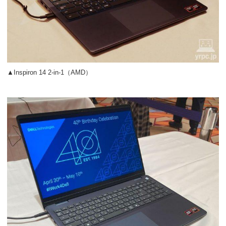
▲Inspiron 14 2-in-1（AMD）